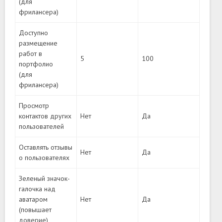
(для
фрилансера)
Доступно
размещение
работ в
5
100
портфолио
(для
фрилансера)
Просмотр
контактов других
Нет
Да
пользователей
Оставлять отзывы
Нет
Да
о пользователях
Зеленый значок-
галочка над
аватаром
Нет
Да
(повышает
доверие)