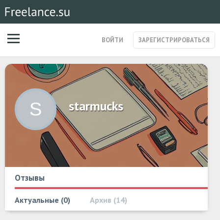
ВОЙТИ
ЗАРЕГИСТРИРОВАТЬСЯ
ЗАКАЗЫ
МАГАЗИН УСЛУГ
СПЕЦИАЛИСТЫ
starmucks
СТАРТАПЫ
ПОСТЫ
Отзывы
Актуальные
0
Архив
14