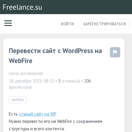
ВОЙТИ
ЗАРЕГИСТРИРОВАТЬСЯ
ЗАКАЗЫ
Перевести сайт с WordPress на
МАГАЗИН УСЛУГ
СПЕЦИАЛИСТЫ
WebFire
СТАРТАПЫ
ПОСТЫ
Цена договорная
18 декабря 2025, 08:52
•
5
отклик(а) •
206
просмотров
webfire
Есть
старый сайт на WP
.
Нужно перевести его на WebFire с сохранением
структуры и всего контента.