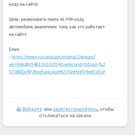
коду на сайте.
Цель: реализовать поиск по VIN-коду
автомобиля, аналогично тому, как это работает
на сайтt:
Emex
-
https://emex.ru/catalogs/original2/groups?
vin=WAUBH54B11N111054&vehicleId=0&ssd=%24*KwE4DB0xO
ST08RDo9P2NodSgnLnkoMS5YGhMeWV9eRElfLnMAAAAAk_raHQ
Войдите
или
зарегистрируйтесь
, чтобы
откликаться на заказы