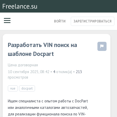
ВОЙТИ
ЗАРЕГИСТРИРОВАТЬСЯ
ЗАКАЗЫ
Разработать VIN поиск на
МАГАЗИН УСЛУГ
СПЕЦИАЛИСТЫ
шаблоне Docpart
СТАРТАПЫ
ПОСТЫ
Цена договорная
10 сентября 2025, 08:42
•
4
отклик(а) •
213
просмотров
vue
docpart
Ищем специалиста с опытом работы с DocPart
или аналогичными каталогами автозапчастей,
для реализации функционала поиска по VIN-