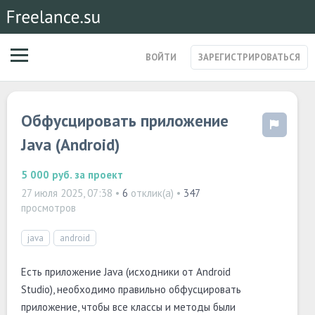
ВОЙТИ
ЗАРЕГИСТРИРОВАТЬСЯ
ЗАКАЗЫ
Обфусцировать приложение
МАГАЗИН УСЛУГ
СПЕЦИАЛИСТЫ
Java (Android)
СТАРТАПЫ
ПОСТЫ
5 000 руб.
за проект
27 июля 2025, 07:38
•
6
отклик(а) •
347
просмотров
java
android
Есть приложение Java (исходники от Android
Studio), необходимо правильно обфусцировать
приложение, чтобы все классы и методы были