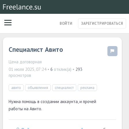
ВОЙТИ
ЗАРЕГИСТРИРОВАТЬСЯ
ЗАКАЗЫ
Специалист Авито
МАГАЗИН УСЛУГ
СПЕЦИАЛИСТЫ
СТАРТАПЫ
Цена договорная
ПОСТЫ
01 июля 2025, 07:24
•
6
отклик(а) •
293
просмотров
авито
обьявления
специалист
реклама
Нужна помощь в создании аккаунта, и прочей
работы на Авито.