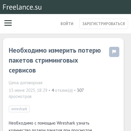
ВОЙТИ
ЗАРЕГИСТРИРОВАТЬСЯ
ЗАКАЗЫ
Необходимо измерить потерю
МАГАЗИН УСЛУГ
СПЕЦИАЛИСТЫ
пакетов стриминговых
СТАРТАПЫ
сервисов
ПОСТЫ
Цена договорная
13 июня 2025, 18:29
•
4
отклик(а) •
307
просмотров
wireshark
Необходимо с помощью Wireshark узнать
количество потери пакетов при просмотре