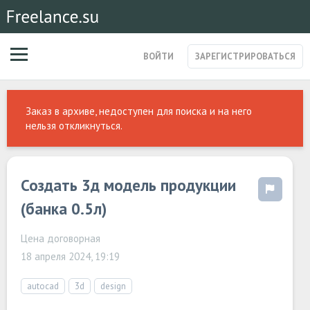
ВОЙТИ
ЗАРЕГИСТРИРОВАТЬСЯ
ЗАКАЗЫ
Заказ в архиве, недоступен для поиска и на него
МАГАЗИН УСЛУГ
нельзя откликнуться.
СПЕЦИАЛИСТЫ
СТАРТАПЫ
ПОСТЫ
Создать 3д модель продукции
(банка 0.5л)
Цена договорная
18 апреля 2024, 19:19
autocad
3d
design