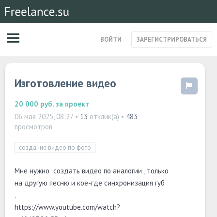
ВОЙТИ
ЗАРЕГИСТРИРОВАТЬСЯ
ЗАКАЗЫ
Изготовление видео
МАГАЗИН УСЛУГ
СПЕЦИАЛИСТЫ
СТАРТАПЫ
20 000 руб.
за проект
ПОСТЫ
06 мая 2025, 08:27
•
13
отклик(а) •
483
просмотров
создание видео по фото
Мне нужно создать видео по аналогии , только
на другую песню и кое-где синхронизация губ
.
https://www.youtube.com/watch?