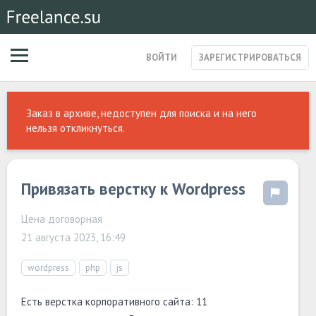
ВОЙТИ
ЗАРЕГИСТРИРОВАТЬСЯ
ЗАКАЗЫ
Заказ в архиве, недоступен для поиска и на него
МАГАЗИН УСЛУГ
нельзя откликнуться.
СПЕЦИАЛИСТЫ
СТАРТАПЫ
ПОСТЫ
Привязать верстку к Wordpress
Цена договорная
21 августа 2023, 16:49
wordpress
php
js
Есть верстка корпоративного сайта: 11