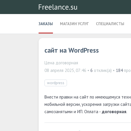
ЗАКАЗЫ
МАГАЗИН УСЛУГ
СПЕЦИАЛИСТЫ
сайт на WordPress
Цена договорная
08 апреля 2025, 07:46
•
6
отклик(а) •
184
про
wordpress
Внести правки на сайт по имеющемуся тех
мобильной версии, ускорения загрузки сайта
самозанятыми и ИП. Оплата -
договорная
.