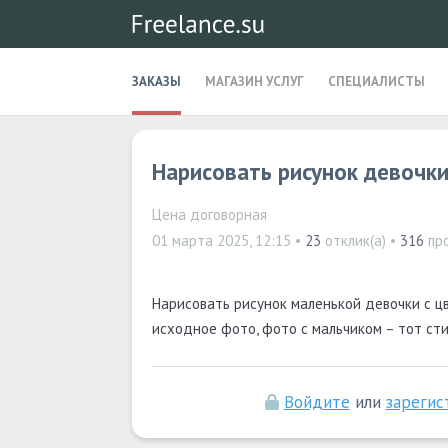
ЗАКАЗЫ
МАГАЗИН УСЛУГ
СПЕЦИАЛИСТЫ
Нарисовать рисунок девочк
Цена договорная
01 марта 2025, 12:15
•
23
отклик(а) •
316
пр
Нарисовать рисунок маленькой девочки с ц
исходное фото, фото с мальчиком – тот сти
Войдите
или
зарегис