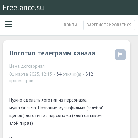
ВОЙТИ
ЗАРЕГИСТРИРОВАТЬСЯ
ЗАКАЗЫ
Логотип телеграмм канала
МАГАЗИН УСЛУГ
СПЕЦИАЛИСТЫ
СТАРТАПЫ
Цена договорная
ПОСТЫ
01 марта 2025, 12:15
•
34
отклик(а) •
312
просмотров
Нужно сделать логотип из персонажа
мультфильма. Название мультфильма (голубой
щенок ) логотип из персонажа (Злой слишком
злой пират)