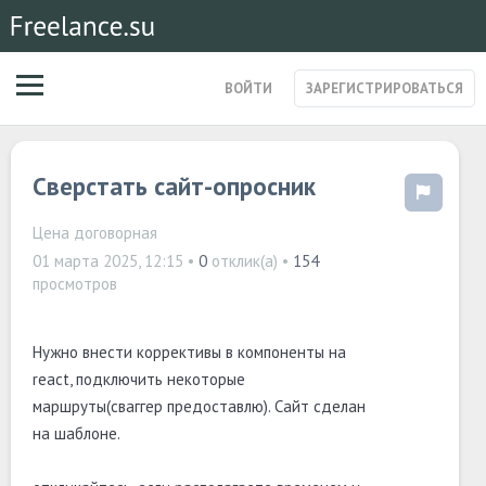
ВОЙТИ
ЗАРЕГИСТРИРОВАТЬСЯ
ЗАКАЗЫ
Сверстать сайт-опросник
МАГАЗИН УСЛУГ
СПЕЦИАЛИСТЫ
СТАРТАПЫ
Цена договорная
ПОСТЫ
01 марта 2025, 12:15
•
0
отклик(а) •
154
просмотров
Нужно внести коррективы в компоненты на
react, подключить некоторые
маршруты(сваггер предоставлю). Сайт сделан
на шаблоне.